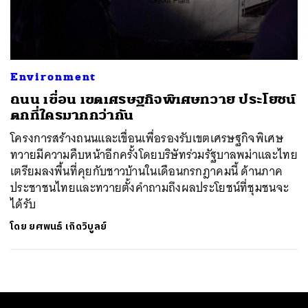
ค้นหา
SHARE
TWEET
LINE
EMAIL
Environment
ถนน เขื่อน เขตเศรษฐกิจพิเศษทวาย ประโยชน์
ตกที่ใครมากกว่ากัน
โครงการสร้างถนนและเขื่อนเพื่อรองรับเขตเศรษฐกิจพิเศษ
ทวายมีความคืบหน้าอีกครั้ง​โดยบริษัทร่วมรัฐบาลพม่าและไทย
เตรียมลงพื้นที่คุยกับชาวบ้านในเดือนกรกฎาคมนี้ ด้านภาค
ประชาชนไทยและทวายตั้งคำถามถึงผลประโยชน์ที่ชุมชนจะ
ได้รับ
โดย
ยศพนธ์ เกิดวิบูลย์