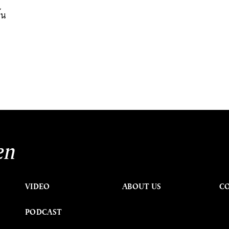
้น
en
VIDEO
ABOUT US
C
PODCAST