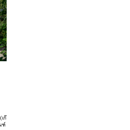
ก
นหา
SHARE
TWEET
LINE
EMAIL
เก๊
ณฑ์