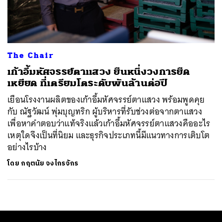
ค้นหา
SHARE
TWEET
LINE
EMAIL
The Chair
เก้าอี้มหัศจรรย์ตาแสวง ยืนหนึ่งวงการยืด
เหยียด ที่เตรียมโตระดับพันล้านต่อปี
เยือนโรงงานผลิตของเก้าอี้มหัศจรรย์ตาแสวง พร้อมพูดคุย
กับ ณัฐวัฒน์ พุ่มบุญทริก ผู้บริหารที่รับช่วงต่อจากตาแสวง
เพื่อหาคำตอบว่าแท้จริงแล้วเก้าอี้มหัศจรรย์ตาแสวงคืออะไร
เหตุใดจึงเป็นที่นิยม และธุรกิจประเภทนี้มีแนวทางการเติบโต
อย่างไรบ้าง
โดย
กฤตนัย จงไกรจักร