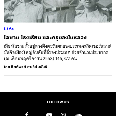
ค้นหา
SHARE
TWEET
LINE
EMAIL
Life
โลซาน โรงเรียน และครูของในหลวง
เมืองโลซานตั้งอยู่ทางฝั่งตะวันตกของประเทศสวิตเซอร์แลนด์
มันคือเมืองใหญ่อันดับที่สี่ของประเทศ ด้วยจำนวนประชากร
(ณ เดือนพฤศจิกายน 2558) 146,372 คน
โดย
กิตติพงศ์ สนธิสัมพันธ์
FOLLOW US