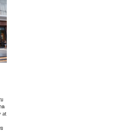
อบ
นหา
ไกล
SHARE
TWEET
LINE
EMAIL
y at
ดย