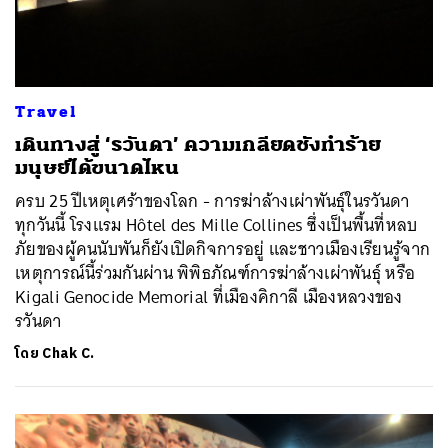
Travel
เดินทางสู่ ‘รวันดา’ ความเกลียดชังทำร้าย
มนุษย์ได้ขนาดไหน
ครบ 25 ปีเหตุเศร้าของโลก - การฆ่าล้างเผ่าพันธุ์ในรวันดา
ทุกวันนี้ โรงแรม Hôtel des Mille Collines ซึ่งเป็นพื้นที่หลบ
ภัยของผู้คนนับพันก็ยังเปิดกิจการอยู่ และชาวเมืองเรียนรู้จาก
เหตุการณ์นี้ร่วมกันผ่าน พิพิธภัณฑ์การฆ่าล้างเผ่าพันธุ์ หรือ
Kigali Genocide Memorial ที่เมืองคิกาลี เมืองหลวงของ
รวันดา
โดย
Chak C.
ค้นหา
SHARE
TWEET
LINE
EMAIL