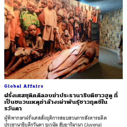
Global Affairs
ฝรั่งเศสยุติคดีลอบฆ่าประธานาธิบดีชาวฮูตู ที่
เป็นชนวนเหตุฆ่าล้างเผ่าพันธุ์ชาวทุตซีใน
รวันดา
ผู้พิพากษาฝรั่งเศสสั่งยุติการสอบสวนการสังหารอดีต
ประธานาธิบดีรวันดา ยูเวนัล ฮับยาริมานา (Juvenal