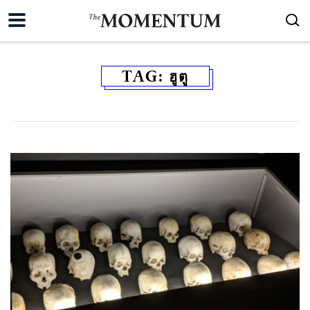
TAG:
ฮูตู