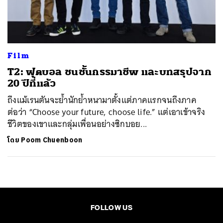
ค้นหา
SHARE
TWEET
LINE
EMAIL
Film
T2: ฟุตบอล ชนชั้นกรรมาชีพ และบทสรุปจาก
20 ปีที่แล้ว
ถึงแม้เรนตันจะย้ำนักย้ำหนามาตั้งแต่ภาคแรกจนถึงภาค
ต่อว่า “Choose your future, choose life.” แต่เอาเข้าจริง
ชีวิตของเขาและกลุ่มเพื่อนอย่างซิกบอย...
โดย
Poom Chuenboon
FOLLOW US