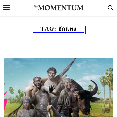
TAG:
ฮักแพง