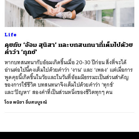
ค้นหา
SHARE
TWEET
LINE
EMAIL
Life
คุยกับ ‘อ้อม สุนิสา’ และบทสนทนาที่เต็มไปด้วย
คำว่า ‘ทุกข์’
หากบทสนทนากับอ้อมเกิดขึ้นเมื่อ 20-30 ปีก่อน สิ่งที่จะได้
อ่านต่อไปนี้คงเต็มไปด้วยคำว่า ‘งาน’ และ ‘เพลง’ แต่เมื่อการ
พูดคุยนี้เกิดขึ้นในวัยและในวันที่อ้อมมีธรรมะเป็นส่วนสำคัญ
ของการใช้ชีวิต บทสนทนาจึงเต็มไปด้วยคำว่า ‘ทุกข์’
และ‘ปัญหา’ สองคำที่เป็นส่วนหนึ่งของชีวิตทุกๆ คน
โดย
พนิชา อิ่มสมบูรณ์