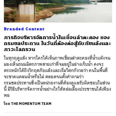
ค้นหา
Branded Content
SHARE
TWEET
LINE
EMAIL
ภารกิจบริหารจัดการน้ำในเขื่อนลำตะคอง ของ
กรมชลประทาน ในวันที่ต้องต่อสู้กับภัยแล้งและ
ภาวะโลกรวน
ในทุกฤดูแล้ง หากใครได้เห็นภาพเขื่อนลำตะคองที่น้ำแห้งจน
มองเห็นถนนมิตรภาพสายเก่าที่จมอยู่ในอ่างเก็บน้ำ คงจะ
ตระหนักได้ถึงวิกฤตภัยแล้งและเริ่มวิตกกังวลว่า คนในพื้นที่
จะขาดแคลนน้ำหรือไม่ ตลอดจนตั้งคำถามว่า
กรมชลประทานซึ่งเป็นหน่วยงานที่ต้องดูแลรับผิดชอบในส่วน
นี้ มีวิธีบริหารจัดการน้ำอย่างไรให้หล่อเลี้ยงประชาชนได้เพียง
พอ
โดย
THE MOMENTUM TEAM