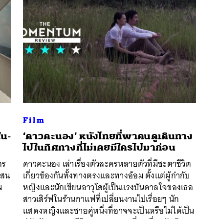
Film
ใน-
‘ดาวคะนอง’ หนังไทยที่พาคนดูเดินทาง
ไปในทิศทางที่ไม่เคยมีใครไปมาก่อน
นหา
กร
ดาวคะนอง เล่าเรื่องตัวละครหลายตัวที่มีชะตาชีวิต
SHARE
TWEET
LINE
EMAIL
แสน
เกี่ยวข้องกันทั้งทางตรงและทางอ้อม ตั้งแต่ผู้กำกับ
น
หญิงและนักเขียนอาวุโสผู้เป็นแรงบันดาลใจของเธอ
สาวเสิร์ฟในร้านกาแฟที่เปลี่ยนงานไปเรื่อยๆ นัก
แสดงหญิงและชายคู่หนึ่งที่อาจจะเป็นหรือไม่ได้เป็น