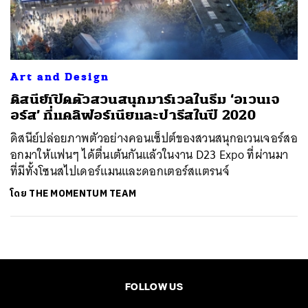
ค้นหา
SHARE
TWEET
LINE
EMAIL
Art and Design
ดิสนีย์เปิดตัวสวนสนุกมาร์เวลในธีม ‘อเวนเจ
อร์ส’ ที่แคลิฟอร์เนียและปารีสในปี 2020
ดิสนีย์ปล่อยภาพตัวอย่างคอนเซ็ปต์ของสวนสนุกอเวนเจอร์สอ
อกมาให้แฟนๆ ได้ตื่นเต้นกันแล้วในงาน D23 Expo ที่ผ่านมา
ที่มีทั้งโซนสไปเดอร์แมนและดอกเตอร์สแตรนจ์
โดย
THE MOMENTUM TEAM
FOLLOW US