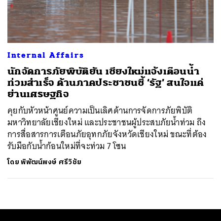
ค้นหา
SHARE
TWEET
LINE
EMAIL
Internal Affairs
นักจัดการภัยพิบัติยัน เชียงใหม่แจ้งเตือนน้ำ
ท่วมสำเร็จ ด้านภาคประชาชนชี้ ‘รัฐ’ สนใจแค่
ย่านเศรษฐกิจ
คุยกับหัวหน้าศูนย์ความเป็นเลิศด้านการจัดการภัยพิบัติ
มหาวิทยาลัยเชียงใหม่ และประชาชนผู้ประสบภัยน้ำท่วม ถึง
การสื่อสารการเตือนภัยอุทกภัยจังหวัดเชียงใหม่ ขณะที่ต้อง
รับมือกับน้ำก้อนใหม่ที่จะท่วม 7 โซน
โดย
พิพัฒน์พงษ์ ศรีวิชัย