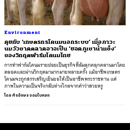
ค้นหา
SHARE
TWEET
LINE
EMAIL
Environment
คุยกับ ‘เกษตรกรโคนมนอกระบบ’ เมื่อภาวะ
นมวัวขาดตลาดอาจเป็น ‘ยอดภูเขาน้ำแข็ง’
ของวิกฤตฟาร์มโคนมไทย
การทำฟาร์มโคนมรายย่อยเป็นธุรกิจที่ล้มลุกคลุกคลานมาโดย
ตลอดและผ่านวิกฤตมามากมายหลายครั้ง แม้อาชีพเกษตร
โคนมจะถูกสรรเสริญเยินยอให้เป็นอาชีพพระราชทาน แต่
ภาพในความเป็นจริงกลับห่างไกลจากคำว่าสวยหรู
โดย
ศิรอักษร จอมใบหยก