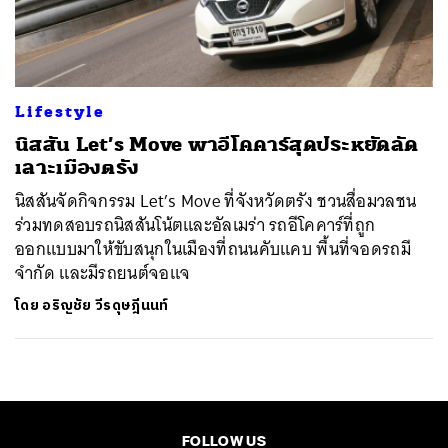
ค้นหา
SHARE
TWEET
LINE
EMAIL
Lifestyle
นิสสัน Let’s Move พาอีโคคาร์สุดประหยัดลัด
เลาะเมืองตรัง
นิสสันจัดกิจกรรม Let’s Move ที่จังหวัดตรัง ชวนสื่อมวลชน
ร่วมทดสอบรถนิสสันโน้ตและอัลเมร่า รถอีโคคาร์ที่ถูก
ออกแบบมาให้ขับสนุกในเมืองที่ถนนคับแคบ พื้นที่จอดรถมี
จำกัด และมีรถยนต์จอแจ
โดย
อริญชัย วีรดุษฎีนนท์
FOLLOW US