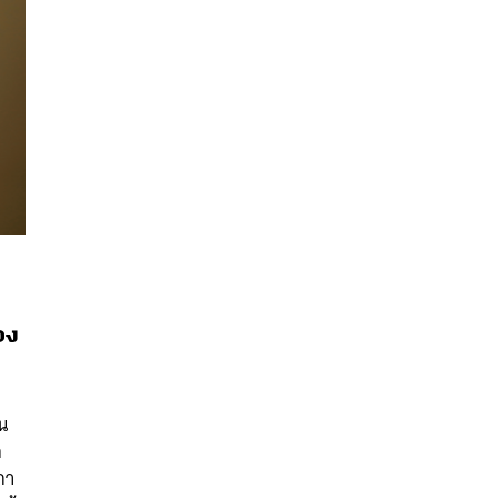
อง
นหา
SHARE
TWEET
LINE
EMAIL
่
น
อ
กา