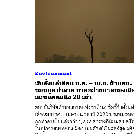
Environment
นับตั้งแต่เดือน ม.ค. – เม.ย. ป่าแอมะ
ซอนถูกทำลาย มากกว่าขนาดของเมื
ค้
แมนฮัตตันถึง 20 เท่า
สถาบันวิจัยด้านอวกาศแห่งชาติบราซิลชี้ว่าตั้งแต
เดือนมกราคม-เมษายน ของปี 2020 ป่าแอมะซอ
ถูกทำลายไปแล้วกว่า 1,202 ตารางกิโลเมตร หรื
ใหญ่กว่าขนาดของเมืองแมนฮัตตันในสหรัฐอเมริ