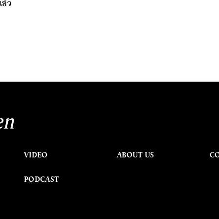
แล้ว
en
VIDEO
ABOUT US
C
PODCAST