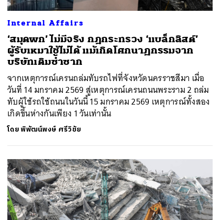
ค้นหา
Internal Affairs
SHARE
TWEET
LINE
EMAIL
‘สมุดพก’ ไม่มีจริง กฎกระทรวง ‘แบล็กลิสต์’
ผู้รับเหมาใช้ไม่ได้ แม้เกิดโศกนาฏกรรมจาก
บริษัทเดิมซ้ำซาก
จากเหตุการณ์เครนถล่มทับรถไฟที่จังหวัดนครราชสีมา เมื่อ
วันที่ 14 มกราคม 2569 สู่เหตุการณ์เครนถนนพระราม 2 ถล่ม
ทับผู้ใช้รถใช้ถนนในวันนี้ 15 มกราคม 2569 เหตุการณ์ทั้งสอง
เกิดขึ้นห่างกันเพียง 1 วันเท่านั้น
โดย
พิพัฒน์พงษ์ ศรีวิชัย