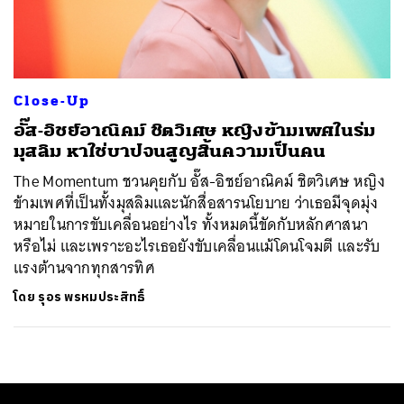
ค้นหา
SHARE
TWEET
LINE
EMAIL
Close-Up
อั๊ส-อิชย์อาณิคม์ ชิตวิเศษ หญิงข้ามเพศในร่ม
มุสลิม หาใช่บาปจนสูญสิ้นความเป็นคน
The Momentum ชวนคุยกับ อั๊ส-อิชย์อาณิคม์ ชิตวิเศษ หญิง
ข้ามเพศที่เป็นทั้งมุสลิมและนักสื่อสารนโยบาย ว่าเธอมีจุดมุ่ง
หมายในการขับเคลื่อนอย่างไร ทั้งหมดนี้ขัดกับหลักศาสนา
หรือไม่ และเพราะอะไรเธอยังขับเคลื่อนแม้โดนโจมตี และรับ
แรงต้านจากทุกสารทิศ
โดย
รุอร พรหมประสิทธิ์