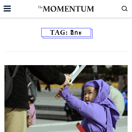
TAG:
อิกะ