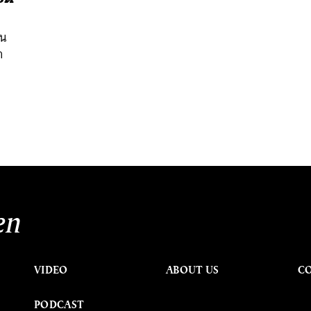
ใน
า
นหา
SHARE
TWEET
LINE
EMAIL
en
VIDEO
ABOUT US
C
PODCAST