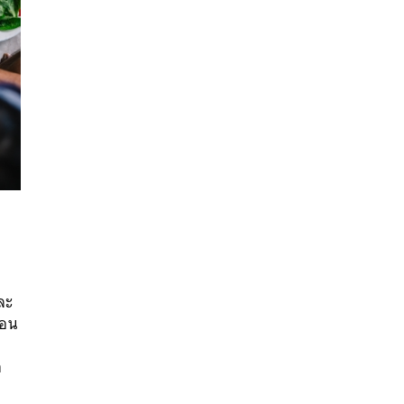
นหา
ละ
SHARE
TWEET
LINE
EMAIL
่อน
ก