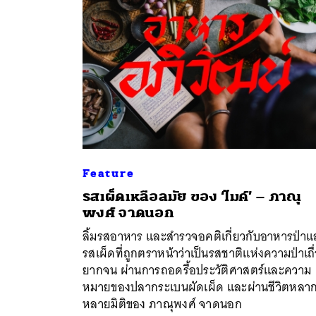
Feature
รสเผ็ดเหลือลมัย ของ ‘ไมค์’ – ภาณุ
พงศ์ จาดนอก
ค้
ลิ้มรสอาหาร และสำรวจอคติเกี่ยวกับอาหารป่าแ
รสเผ็ดที่ถูกตราหน้าว่าเป็นรสชาติแห่งความป่าเถื
ยากจน ผ่านการถอดรื้อประวัติศาสตร์และความ
หมายของปลากระเบนผัดเผ็ด และผ่านชีวิตหลา
หลายมิติของ ภาณุพงศ์ จาดนอก