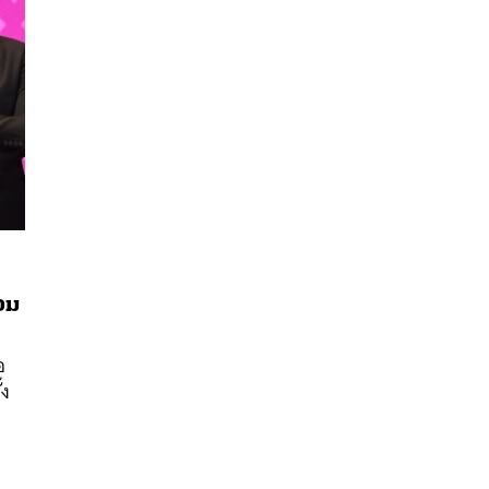
่วม
นหา
อ
SHARE
TWEET
LINE
EMAIL
้ง
อ