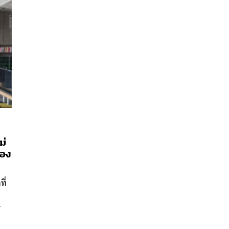
ม่
ของ
นหา
SHARE
TWEET
LINE
EMAIL
ี่
r