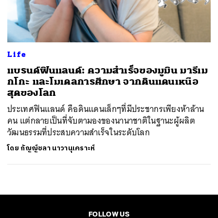
ค้นหา
SHARE
TWEET
LINE
EMAIL
Life
แบรนด์ฟินแลนด์: ความสำเร็จของมูมิน มารีเม
กโกะ และโมเดลการศึกษา จากดินแดนเหนือ
สุดของโลก
ประเทศฟินแลนด์ คือดินแดนเล็กๆที่มีประชากรเพียงห้าล้าน
คน แต่กลายเป็นที่จับตามองของนานาชาติในฐานะผู้ผลิต
วัฒนธรรมที่ประสบความสำเร็จในระดับโลก
โดย
กัญญ์ชลา นาวานุเคราะห์
FOLLOW US