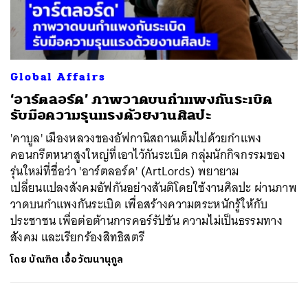
ค้นหา
Global Affairs
SHARE
TWEET
LINE
EMAIL
‘อาร์ตลอร์ด’ ภาพวาดบนกำแพงกันระเบิด
รับมือความรุนแรงด้วยงานศิลปะ
'คาบูล' เมืองหลวงของอัฟกานิสถานเต็มไปด้วยกำแพง
คอนกรีตหนาสูงใหญ่ที่เอาไว้กันระเบิด กลุ่มนักกิจกรรมของ
รุ่นใหม่ที่ชื่อว่า 'อาร์ตลอร์ด' (ArtLords) พยายาม
เปลี่ยนแปลงสังคมอัฟกันอย่างสันติโดยใช้งานศิลปะ ผ่านภาพ
วาดบนกำแพงกันระเบิด เพื่อสร้างความตระหนักรู้ให้กับ
ประชาชน เพื่อต่อต้านการคอร์รัปชัน ความไม่เป็นธรรมทาง
สังคม และเรียกร้องสิทธิสตรี
โดย
บัณฑิต เอื้อวัฒนานุกูล