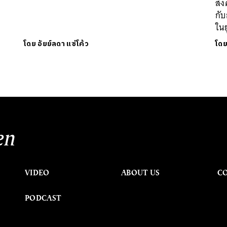
สง
กั
ใน
โดย
อัยย์ลดา แซ่โค้ว
โด
en
VIDEO
ABOUT US
C
PODCAST