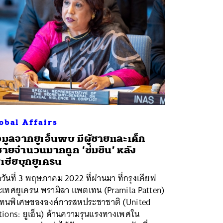
obal Affairs
อมูลจากยูเอ็นพบ มีผู้ชายและเด็ก
้ชายจำนวนมากถูก ‘ข่มขืน’ หลัง
สเซียบุกยูเครน
่อวันที่ 3 พฤษภาคม 2022 ที่ผ่านมา ที่กรุงเคียฟ
ะเทศยูเครน พรามิลา แพตเทน (Pramila Patten)
้แทนพิเศษขององค์การสหประชาชาติ (United
tions: ยูเอ็น) ด้านความรุนแรงทางเพศใน