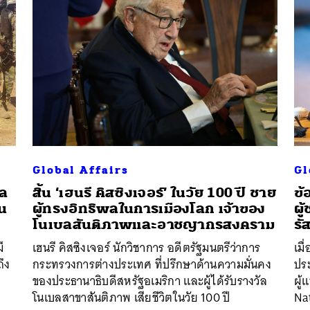
Global Affairs
Gl
เล
สิ้น ‘เฮนรี คิสซิงเจอร์’ ในวัย 100 ปี ชาย
ข้
้น
ผู้ทรงอิทธิพลในการเมืองโลก เจ้าของ
ผู
โนเบลสันติภาพและอาชญากรสงคราม
รั
นหา
ี
เฮนรี คิสซิงเจอร์ นักวิชาการ อดีตรัฐมนตรีว่าการ
เมื
SHARE
TWEET
LINE
EMAIL
ึง
กระทรวงการต่างประเทศ ที่ปรึกษาด้านความมั่นคง
ปร
ของประธานาธิบดีสหรัฐอเมริกา และผู้ได้รับรางวัล
ผู
โนเบลสาขาสันติภาพ เสียชีวิตในวัย 100 ปี
Na