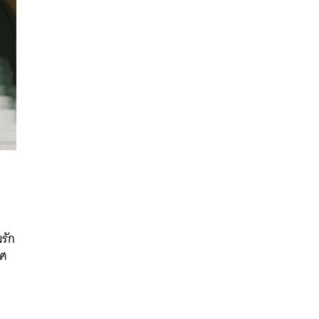
มรัก
าศ
นหา
SHARE
TWEET
LINE
EMAIL
ก