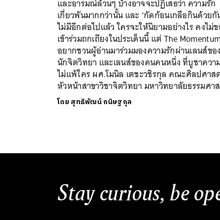
และอารมณ์ล้วนๆ บ้างอาจจะปฏิเสธว่า ความรัก
เกี่ยวพันมากกว่านั้น และ ‘กัดก้อนเกลือกินด้วยกั
ไม่มีอีกต่อไปแล้ว ใครจะให้นิยามอย่างไร คงไม่ข
เข้าร่วมถกเถียงในประเด็นนี้ แต่ The Momentu
อยากชวนผู้อ่านมาร่วมมองความรักผ่านเลนส์ขอ
นักจิตวิทยา และเลนส์ของคนคนหนึ่ง ที่บูชาความ
ไม่แพ้ใคร ผศ.โมนิล เตชะวชิรกุล คณะศิลปศาสต
หัวหน้าสาขาวิชาจิตวิทยา มหาวิทยาลัยธรรมศาส
โดย
สุทธิพัฒน์ กนิษฐกุล
Stay curious, be op