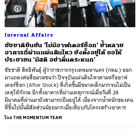
ค้นหา
Internal Affairs
SHARE
TWEET
LINE
EMAIL
ชัชชาติยืนยัน ‘ไม่มีอาฟเตอร์ช็อก’ ย้ำหลาย
อาคารที่ผ่านแผ่นดินไหว ยังตั้งอยู่ได้ ขอให้
ประชาชน ‘มีสติ อย่าตื่นตระหนก’
ชัชชาติ สิทธิพันธุ์ ผู้ว่าราชการกรุงเทพมหานคร (กทม.) ออก
มาแถลงต่อสื่อมวลชนว่า ปัจจุบันแผ่นดินไหวตามหรืออาฟ
เตอร์ช็อก (After Shock) ที่เกิดขึ้นมีขนาดเล็กมากจนไม่เป็น
เหตุให้กังวล อีกทั้งอาคารที่ผ่านเหตุการณ์เมื่อวันที่ 28
มีนาคมที่ผ่านมายังสามารถยืนอยู่ได้ เนื่องจากน้ำหนักของคน
ที่ขึ้นไปนั้นมีสัดส่วนน้อยมากเมื่อเทียบกับโครงสร้างอาคาร
โดย
THE MOMENTUM TEAM