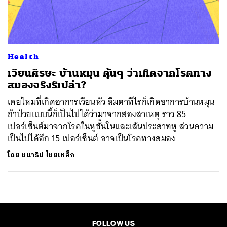
ค้นหา
SHARE
TWEET
LINE
EMAIL
Health
เวียนศีรษะ บ้านหมุน คุ้นๆ ว่าเกิดจากโรคทาง
สมองจริงรึเปล่า?
เคยไหมที่เกิดอาการเวียนหัว ลืมตาทีไรก็เกิดอาการบ้านหมุน
ถ้าป่วยแบบนี้ก็เป็นไปได้ว่ามาจากสองสาเหตุ ราว 85
เปอร์เซ็นต์มาจากโรคในหูชั้นในและเส้นประสาทหู ส่วนความ
เป็นไปได้อีก 15 เปอร์เซ็นต์ อาจเป็นโรคทางสมอง
โดย
ชนาธิป ไชยเหล็ก
FOLLOW US