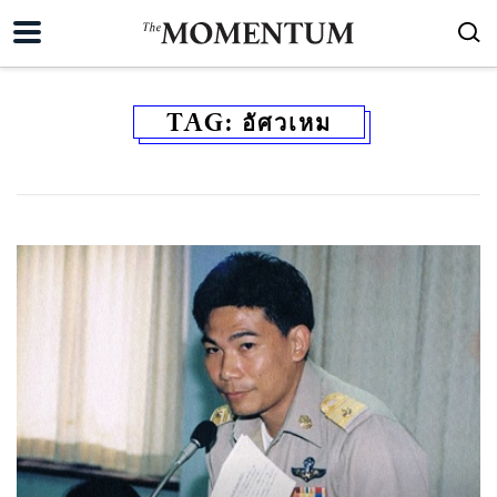
TAG:
อัศวเหม