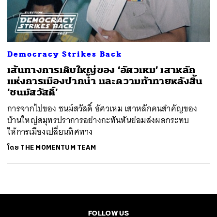
ค้นหา
SHARE
TWEET
LINE
EMAIL
Democracy Strikes Back
เส้นทางการเติบใหญ่ของ ‘อัศวเหม’ เสาหลัก
แห่งการเมืองปากน้ำ และความท้าทายหลังสิ้น
‘ชนม์สวัสดิ์’
การจากไปของ ชนม์สวัสดิ์ อัศวเหม เสาหลักคนสำคัญของ
บ้านใหญ่สมุทรปราการอย่างกะทันหันย่อมส่งผลกระทบ
ให้การเมืองเปลี่ยนทิศทาง
โดย
THE MOMENTUM TEAM
FOLLOW US