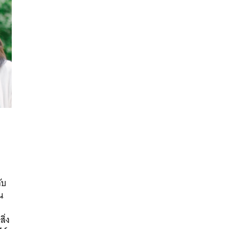
ร
นหา
ับ
SHARE
TWEET
LINE
EMAIL
น
ี
ิ่ง