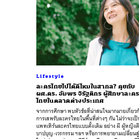
Lifestyle
ละครไทยไปได้ดีไหมในสากล? คุยกับ
ผศ.ดร. อัมพร จิรัฐติกร ผู้ศึกษาละค
ไทยในตลาดต่างประเทศ
ค้
จากการศึกษา พบหัวข้อที่น่าสนใจมากมายเกี่ยวก
การเสพรับละครไทยในพื้นที่ต่างๆ กัน ไม่ว่าจะเป็
แพทเทิร์นละครไทยแบบดั้งเดิม อย่าง ผี ผู้หญิงด
บาปบุญ-เวรกรรม ฯลฯ หรือการพยายามเปลี่ยนสู่ส