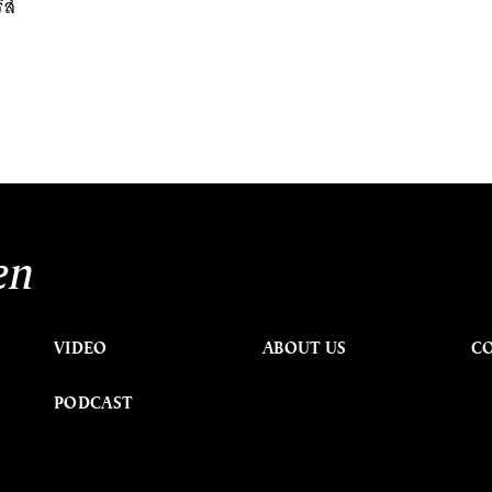
ส์
en
VIDEO
ABOUT US
C
PODCAST