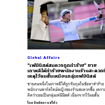
Global Affairs
ค้
“เฟมินิสต์สมควรถูกทำร้าย” ชาย
เกาหลีใต้ทำร้ายพนักงานร้านสะดวกซ
เหตุไว้ผมสั้นเหมือนกลุ่มเฟมินิสต์
ชายคนหนึ่งในเกาหลีใต้ถูกจับกุมในข้อหาทำร้าย
พนักงานพาร์ตไทม์หญิงของร้านสะดวกซื้อ เพรา
คิดว่าเธอเป็นกลุ่มเฟมินิสต์ เนื่องจากไว้ผมสั้น
โดย
อัยย์ลดา แซ่โค้ว