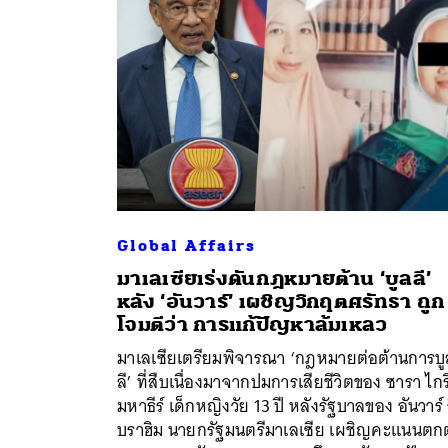
Global Affairs
มาเลเซียเร่งดันกฎหมายต้าน ‘บูลลี’
หลัง ‘อันวาร์’ เผชิญวิกฤตศรัทธา ถูก
โจมตีว่า การแก้ปัญหาล้มเหลว
มาเลเซียเตรียมพิจารณา ‘กฎหมายต่อต้านการบู
ลี’ ที่สืบเนื่องมาจากปมการเสียชีวิตของ ซารา ไก
มหาธีร์ เด็กหญิงวัย 13 ปี หลังรัฐบาลของ อันวาร์​ 
บราฮิม นายกรัฐมนตรีมาเลเซีย เผชิญคะแนนตกต