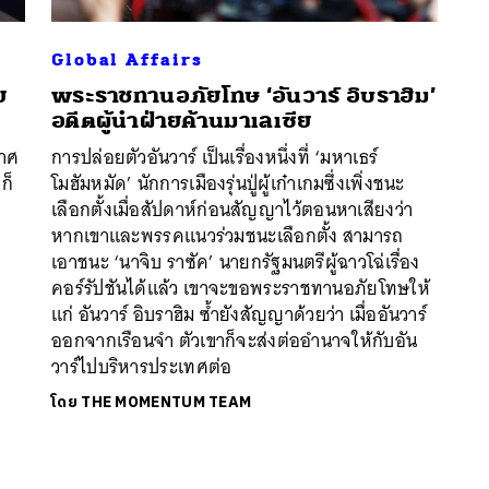
Global Affairs
ย
พระราชทานอภัยโทษ ‘อันวาร์ อิบราฮิม’
อดีตผู้นำฝ่ายค้านมาเลเซีย
กาศ
การปล่อยตัวอันวาร์ เป็นเรื่องหนึ่งที่ ‘มหาเธร์
ก็
โมฮัมหมัด’ นักการเมืองรุ่นปู่ผู้เก๋าเกมซึ่งเพิ่งชนะ
เลือกตั้งเมื่อสัปดาห์ก่อนสัญญาไว้ตอนหาเสียงว่า
หากเขาและพรรคแนวร่วมชนะเลือกตั้ง สามารถ
เอาชนะ ‘นาจิบ ราซัค’ นายกรัฐมนตรีผู้ฉาวโฉ่เรื่อง
คอร์รัปชันได้แล้ว เขาจะขอพระราชทานอภัยโทษให้
แก่ อันวาร์ อิบราฮิม ซ้ำยังสัญญาด้วยว่า เมื่ออันวาร์
ออกจากเรือนจำ ตัวเขาก็จะส่งต่ออำนาจให้กับอัน
วาร์ไปบริหารประเทศต่อ
โดย
THE MOMENTUM TEAM