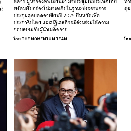
หล่าย ผู้นำกองทัพเมียนมา มาประชุมในประเทศไทย
ทำห
า
พร้อมเรียกร้องให้มาเลเซียในฐานะประธานการ
ดุล
ัง
ประชุมสุดยอดอาเซียนปี 2025 ยืนหยัดเพื่อ
ประชาธิปไตย และปฏิเสธที่จะมีส่วนร่วมให้ความ
ชอบธรรมกับผู้นำเผด็จการ
โดย
THE MOMENTUM TEAM
โด
นหา
SHARE
TWEET
LINE
EMAIL