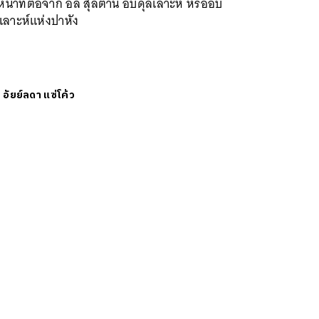
น้าที่ต่อจาก อัล สุลต่าน อับดุลเลาะห์ หรืออับ
เลาะห์แห่งปาหัง
ย
อัยย์ลดา แซ่โค้ว