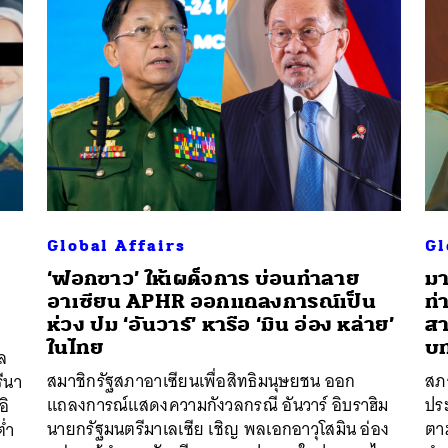
Global Affairs
Gl
‘ฟอกขาว’ ให้เผด็จการ บ่อนทำลาย
มา
อาเซียน APHR ออกแถลงการณ์เป็น
ท่
ห่วง ปม ‘อันวาร์’ หารือ ‘มิน อ่อง หล่าย’
สา
ในไทย
บ
ล
สมาชิกรัฐสภาอาเซียนเพื่อสิทธิมนุษยชน ออก
สภา
รีนา
แถลงการณ์แสดงความกังวลกรณี อันวาร์ อิบราฮิม
ประ
อิ
นายกรัฐมนตรีมาเลเซีย เชิญ พลเอกอาวุโสมิน อ่อง
ตาม
่ำ