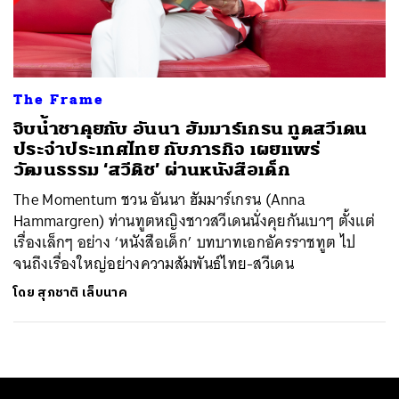
ค้นหา
SHARE
TWEET
LINE
EMAIL
The Frame
จิบน้ำชาคุยกับ อันนา ฮัมมาร์เกรน ทูตสวีเดน
ประจำประเทศไทย กับภารกิจ เผยแพร่
วัฒนธรรม ‘สวีดิช’ ผ่านหนังสือเด็ก
The Momentum ชวน อันนา ฮัมมาร์เกรน (Anna
Hammargren) ท่านทูตหญิงชาวสวีเดนนั่งคุยกันเบาๆ ตั้งแต่
เรื่องเล็กๆ อย่าง ‘หนังสือเด็ก’ บทบาทเอกอัครราชทูต ไป
จนถึงเรื่องใหญ่อย่างความสัมพันธ์ไทย-สวีเดน
โดย
สุภชาติ เล็บนาค