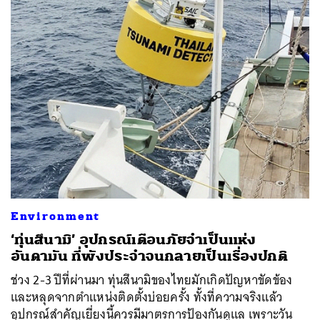
ค้นหา
SHARE
TWEET
LINE
EMAIL
Environment
‘ทุ่นสึนามิ’ อุปกรณ์เตือนภัยจำเป็นแห่ง
อันดามัน ที่พังประจำจนกลายเป็นเรื่องปกติ
ช่วง 2-3 ปีที่ผ่านมา ทุ่นสึนามิของไทยมักเกิดปัญหาขัดข้อง
และหลุดจากตำแหน่งติดตั้งบ่อยครั้ง ทั้งที่ความจริงแล้ว
อุปกรณ์สำคัญเยี่ยงนี้ควรมีมาตรการป้องกันดูแล เพราะวัน