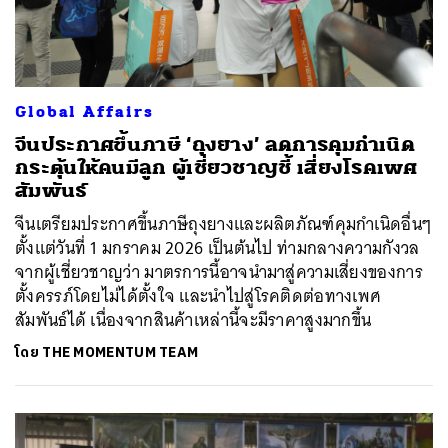
Global Affairs
จีนประกาศขึ้นภาษี ‘ถุงยาง’ ลดการคุมกำเนิด
กระตุ้นให้คนมีลูก ผู้เชี่ยวชาญชี้ เสี่ยงโรคเพศ
สัมพันธ์
จีนเตรียมประกาศขึ้นภาษีถุงยางและผลิตภัณฑ์คุมกำเนิดอื่นๆ
ตั้งแต่วันที่ 1 มกราคม 2026 เป็นต้นไป ท่ามกลางความกังวล
จากผู้เชี่ยวชาญว่า มาตรการนี้อาจนำมาสู่ความเสี่ยงของการ
ตั้งครรภ์โดยไม่ได้ตั้งใจ และนำไปสู่โรคติดต่อทางเพศ
สัมพันธ์ได้ เนื่องจากสินค้าเหล่านี้จะมีราคาสูงมากขึ้น
โดย
THE MOMENTUM TEAM
ค้นหา
SHARE
TWEET
LINE
EMAIL