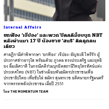
ค้นหา
Internal Affairs
SHARE
TWEET
LINE
EMAIL
ยกฟ้อง ‘เจ๊ปอง’ และพวก ปิดคดีม็อบบุก NBT
หลังผ่านมา 17 ปี น้องชาย ‘สนธิ’ ติดคุกคน
เดียว
ศาลฎีกามีคำพิพากษา ‘ยกฟ้อง’ เจ๊ปอง-อัญชะลี ไพรีรัก ผู้
ประกาศข่าวอาวุโส พร้อมด้วย ภูวดล ทรงประเสริฐ และยุทธิ
ยง ลิ้มเลิศวาที ในกรณีคดีร่วมบุกยึดสถานีวิทยุโทรทัศน์แห่ง
ประเทศไทย (NBT) ในช่วงม็อบพันธมิตรประชาชนเพื่อ
ประชาธิปไตย เพื่อขับไล่ สมัคร สุนทรเวช อดีตนายกรัฐมนตรี
จากพรรคพลังประชาชน เมื่อปี 2551
โดย
THE MOMENTUM TEAM