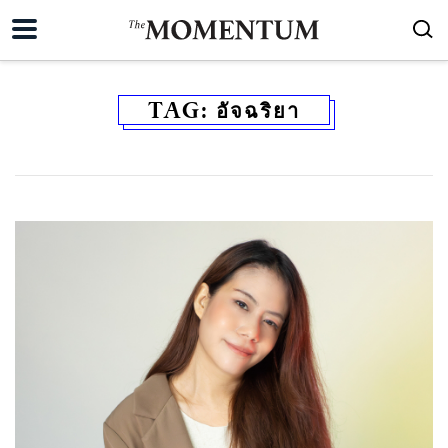
TAG:
อัจฉริยา