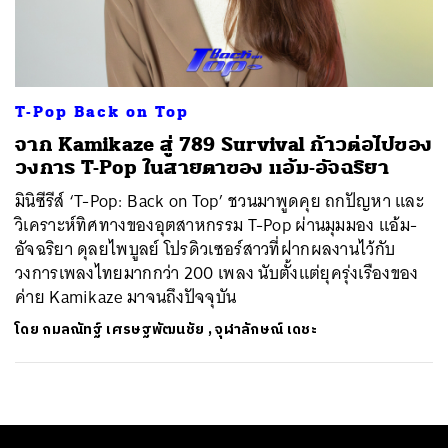
ค้นหา
SHARE
TWEET
LINE
EMAIL
T-Pop Back on Top
จาก Kamikaze สู่ 789 Survival ก้าวต่อไปของ
วงการ T-Pop ในสายตาของ แอ้ม-อัจฉริยา
มินิซีรีส์ ‘T-Pop: Back on Top’ ชวนมาพูดคุย ถกปัญหา และ
วิเคราะห์ทิศทางของอุตสาหกรรม T-Pop ผ่านมุมมอง แอ้ม-
อัจฉริยา ดุลยไพบูลย์ โปรดิวเซอร์สาวที่ฝากผลงานไว้กับ
วงการเพลงไทยมากกว่า 200 เพลง นับตั้งแต่ยุครุ่งเรืองของ
ค่าย Kamikaze มาจนถึงปัจจุบัน
โดย
กมลณัทฐ์ เศรษฐพัฒนชัย
,
จุฬาลักษณ์ เดชะ