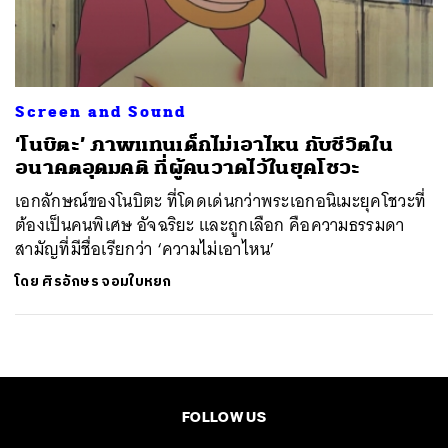
ค้นหา
SHARE
TWEET
LINE
EMAIL
Screen and Sound
‘โนบิตะ’ ภาพแทนเด็กไม่เอาไหน กับชีวิตใน
อนาคตอุดมคติ ที่ผู้คนวาดไว้ในยุคโชวะ
เอกลักษณ์ของโนบิตะ ที่โดดเด่นกว่าพระเอกอนิเมะยุคโชวะที่
ต้องเป็นคนพิเศษ อัจฉริยะ และถูกเลือก คือความธรรมดา
สามัญที่มีชื่อเรียกว่า ‘ความไม่เอาไหน’
โดย
ศิรอักษร จอมใบหยก
FOLLOW US