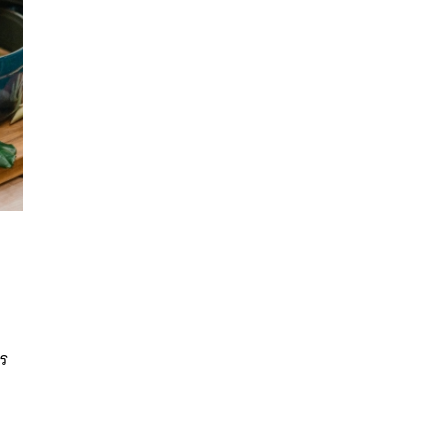
นหา
SHARE
TWEET
LINE
EMAIL
กร