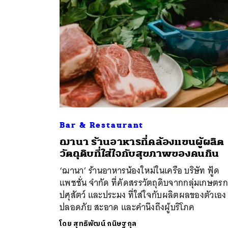
Bar & Restaurant
ฌานา ร้านอาหารที่คล้องแขนผู้ผลิต
ค้
วัตถุดิบที่ใส่ใจกับสุขภาพของคนกิน
‘ฌานา’ ร้านอาหารน้องใหม่ในเครือ บริษัท ฟู้ด
แพชชั่น จำกัด ที่คัดสรรวัตถุดิบจากกลุ่มเกษตร
ปศุสัตว์ และประมง ที่ใส่ใจกับผลิตผลของตัวเอง
ปลอดภัย สะอาด และคำนึงถึงผู้บริโภค
โดย
สุทธิพัฒน์ กนิษฐกุล