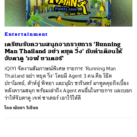
ค้นหา
SHARE
TWEET
LINE
EMAIL
Entertainment
เตรียมรับความสนุกจากรายการ ‘Running
Man Thailand อย่า หยุด วิ่ง’ กับคำเตือนให้
จับตาดู ‘เจฟ ซาเตอร์’
iQIYI จัดงานสัมภาษณ์พิเศษ รายการ ‘Running Man
Thailand อย่า หยุด วิ่ง’ โดยมี Agent 3 คน คือ โอ๊ต
ปราโมทย์, ต้าห์อู๋ พิทยา และนุนิว ชวรินทร์ มาพูดคุยถึงเบื้อง
หลังความสนุก พร้อมเล่าถึง Agent คนอื่นในรายการ และบอก
ว่าให้จับตาดู เจฟ ซาเตอร์ เอาไว้ให้ดี
โดย
ณัชชา วิเชียร