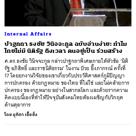
ค้นหา
Internal Affairs
SHARE
TWEET
LINE
EMAIL
ปาฐกถา ธงชัย วินิจจะกูล ฉบับอ่านง่าย: ทำไม
ไทยไม่มี นิติรัฐ ถึงเวลา คนอยู่เป็น ร่วมสร้าง
ศ.ดร.ธงชัย วินิจจะกูล กล่าวปาฐกถาพิเศษภายใต้หัวข้อ ‘นิติ
รัฐ อภิสิทธิ์ และราชนิติธรรม’ ในงาน ป๋วย อึ๊งภากรณ์ ครั้งที่
17 โดยยกงานวิจัยของเขาเกี่ยวกับประวัติศาสตร์ภูมิปัญญา
การปกครอง ด้วยกฎหมาย ของไทย ที่ไม่ใช่ และไม่คล้ายการ
ปกครอง ของกฎหมาย อย่างในสากลโลก และด้วยรากความ
คิดแบบนี้เองที่ทำให้ปัจจุบันสังคมไทยต้องเผชิญกับวิกฤต
ด้านตุลาการ
โดย
มุทิตา เชื้อชั่ง