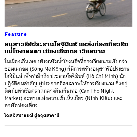
ค้นหา
Feature
SHARE
TWEET
LINE
EMAIL
อนุสาวรีย์ประธานโฮจิมินห์ แหล่งท่องเที่ยวริม
แม่โขงเดลตา เมืองเกิ่นเทอ เวียดนาม
ในเมืองเกิ่นเทอ บริเวณริมน้ำโขงหรือที่ชาวเวียดนามเรียกว่า
ซอมเมกอม (Sông Mê Kông) ก็มีการสร้างอนุสาวรีย์ประธาน
โฮจิมินห์ เพื่อรำลึกถึง ประธานโฮจิมินห์ (Hồ Chí Minh) นัก
ปฏิวัติคนสำคัญ ผู้ประกาศอิสระภาพให้ชาวเวียดนาม ซึ่งอยู่
ติดกับท่าเรือตลาดกลางคืนเกิ่นเทอ (Can Tho Night
Market) สะพานแห่งความรักเนิ่นเกียว (Ninh Kiều) และ
ท่าเรือท่องเที่ยว
โดย
อิสรากรณ์ ผู้กฤตยาคามี