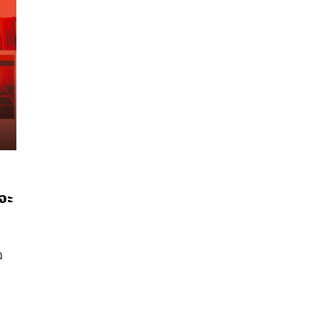
จะ
อ
นหา
SHARE
TWEET
LINE
EMAIL