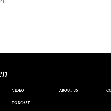
การ
en
VIDEO
ABOUT US
C
PODCAST