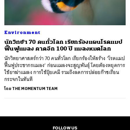
ค้นหา
SHARE
TWEET
LINE
EMAIL
Environment
นักวิทย์ฯ 70 คนทั่วโลก เรียกร้องแผนโรดแมป
ฟื้นฟูแมลง คาดอีก 100 ปี แมลงหมดโลก
นักวิทยาศาสตร์กว่า 70 คนทั่วโลก เรียกร้องให้สร้าง ‘โรดแมป
ฟื้นฟูประชากรแมลง’ ก่อนแมลงจะสูญพันธุ์ โดยต้องหยุดการ
ใช้ยาฆ่าแมลง การใช้ปุ๋ยเคมี รวมถึงลดการปล่อยก๊าซเรือน
กระจกในทันที
โดย
THE MOMENTUM TEAM
FOLLOW US