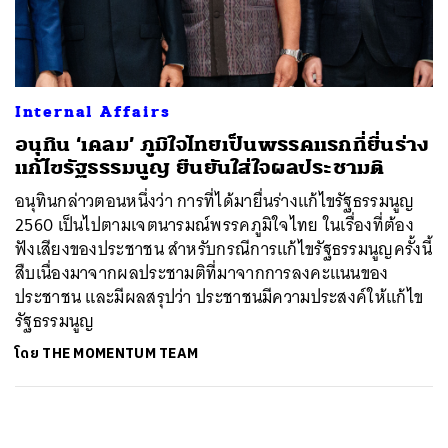
ค้นหา
SHARE
TWEET
LINE
EMAIL
Internal Affairs
อนุทิน ‘เคลม’ ภูมิใจไทยเป็นพรรคแรกที่ยื่นร่าง
แก้ไขรัฐธรรมนูญ ยืนยันใส่ใจผลประชามติ
อนุทินกล่าวตอนหนึ่งว่า การที่ได้มายื่นร่างแก้ไขรัฐธรรมนูญ
2560 เป็นไปตามเจตนารมณ์พรรคภูมิใจไทย ในเรื่องที่ต้อง
ฟังเสียงของประชาชน สำหรับกรณีการแก้ไขรัฐธรรมนูญครั้งนี้
สืบเนื่องมาจากผลประชามติที่มาจากการลงคะแนนของ
ประชาชน และมีผลสรุปว่า ประชาชนมีความประสงค์ให้แก้ไข
รัฐธรรมนูญ
โดย
THE MOMENTUM TEAM