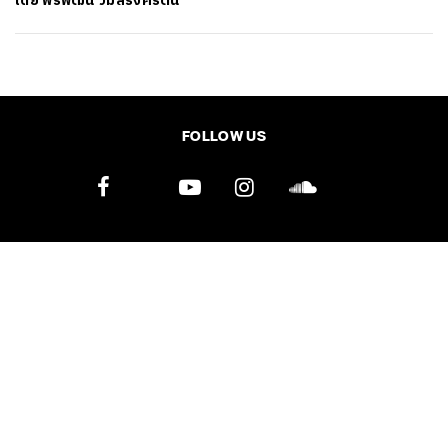
โดย
พีรพัฒน์ วิมลรังครัตน์
SHARE
TWEET
LINE
EMAIL
FOLLOW US