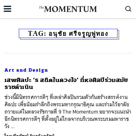
TAG:
อนุชัย ศรีจรูญพู่ทอง
Art and Design
เสพศิลปะ ‘ธ สถิตในดวงใจ’ ที่หอศิลป์ร่วมสมัย
ราชดำเนิน
ช่วงนี้มีนิทรรศการดีๆ ที่เหล่าศิลปินรวมตัวกันสร้างสรรค์งาน
ศิลปะ เพื่อน้อมรำลึกถึงพระมหากรุณาธิคุณ เเละร่วมไว้อาลัย
ถวายแด่ในหลวงรัชกาลที่ 9 The Momentum อยากจะแนะนำ
อีกนิทรรศการดีๆ ที่ตั้งอยู่ไม่ไกลจากบริเวณพระบรมมหาราช
วัง ...
ค้นหา