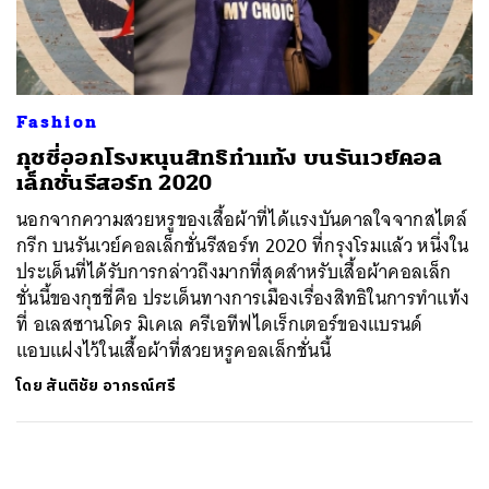
ค้นหา
SHARE
TWEET
LINE
EMAIL
Fashion
กุชชี่ออกโรงหนุนสิทธิทำแท้ง บนรันเวย์คอล
เล็กชั่นรีสอร์ท 2020
นอกจากความสวยหรูของเสื้อผ้าที่ได้แรงบันดาลใจจากสไตล์
กรีก บนรันเวย์คอลเล็กชั่นรีสอร์ท 2020 ที่กรุงโรมแล้ว หนึ่งใน
ประเด็นที่ได้รับการกล่าวถึงมากที่สุดสำหรับเสื้อผ้าคอลเล็ก
ชั่นนี้ของกุชชี่คือ ประเด็นทางการเมืองเรื่องสิทธิในการทำแท้ง
ที่ อเลสซานโดร มิเคเล ครีเอทีฟไดเร็กเตอร์ของแบรนด์
แอบแฝงไว้ในเสื้อผ้าที่สวยหรูคอลเล็กชั่นนี้
โดย
สันติชัย อาภรณ์ศรี