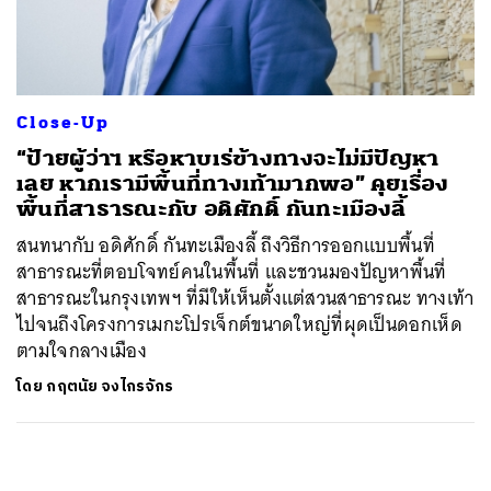
ค้นหา
SHARE
TWEET
LINE
EMAIL
Close-Up
“ป้ายผู้ว่าฯ หรือหาบเร่ข้างทางจะไม่มีปัญหา
เลย หากเรามีพื้นที่ทางเท้ามากพอ” คุยเรื่อง
พื้นที่สาธารณะกับ อดิศักดิ์ กันทะเมืองลี้
สนทนากับ อดิศักดิ์ กันทะเมืองลี้ ถึงวิธีการออกแบบพื้นที่
สาธารณะที่ตอบโจทย์คนในพื้นที่ และชวนมองปัญหาพื้นที่
สาธารณะในกรุงเทพฯ ที่มีให้เห็นตั้งแต่สวนสาธารณะ ทางเท้า
ไปจนถึงโครงการเมกะโปรเจ็กต์ขนาดใหญ่ที่ผุดเป็นดอกเห็ด
ตามใจกลางเมือง
โดย
กฤตนัย จงไกรจักร