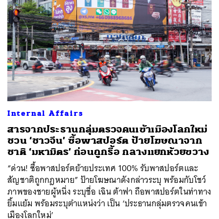
ค้นหา
SHARE
TWEET
LINE
EMAIL
Internal Affairs
สารจากประธานกลุ่มตรวจคนเข้าเมืองโลกใหม่
ชวน ‘ชาวจีน’ ซื้อพาสปอร์ต ป้ายโฆษณาจาก
ชาติ ‘มหามิตร’ ก่อนถูกรื้อ กลางแยกห้วยขวาง
“ด่วน! ซื้อพาสปอร์ตย้ายประเทศ 100% รับพาสปอร์ตและ
สัญชาติถูกกฎหมาย” ป้ายโฆษณาดังกล่าวระบุ พร้อมกับโชว์
ภาพของชายผู้หนึ่ง ระบุชื่อ เฉิน ต้าฟา ถือพาสปอร์ตในท่าทาง
ยิ้มแย้ม พร้อมระบุตำแหน่งว่า เป็น ‘ประธานกลุ่มตรวจคนเข้า
เมืองโลกใหม่’